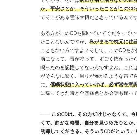
ですから、そこは
病気が治る治らないの世
か、平安さとか、そういったことがこのC
てそこがある意味大切だと思っているんで
ある方がこのCDを聞いていてくださって
たことないんですが、
私がまるで枕元に往
こともない方ですよ？そして、このCDを
雨になって、雷が鳴って、すごく怖かった
鳴ったのを記憶してないんですよね。これ
がそんなに驚く、周りが怖がるような雷で
に、
催眠状態に入っていけば、必ず潜在意
に帰ってきた時と全然顔色とか会話も違っ
── このCDは、その方だけじゃなくて、
くて、静かな時間、自分を見つめたりとか
誘導してくださる、そういうCDだというこ