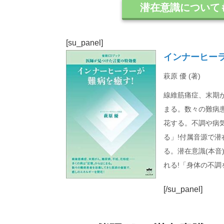
潜在意識について
[su_panel]
インナーヒー
萩原 優 (著)
線維筋痛症、末期
まる。数々の難病
花する。不調や病
る」!付属音源で
る。潜在意識(本音
れる!「身体の不調
[/su_panel]