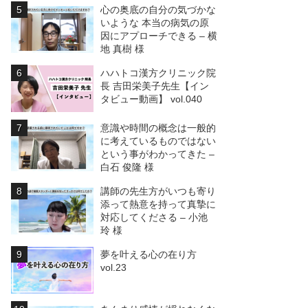
心の奥底の自分の気づかな
いような 本当の病気の原
因にアプローチできる – 横
地 真樹 様
ハハトコ漢方クリニック院
長 吉田栄美子先生【イン
タビュー動画】 vol.040
意識や時間の概念は一般的
に考えているものではない
という事がわかってきた –
白石 俊隆 様
講師の先生方がいつも寄り
添って熱意を持って真摯に
対応してくださる – 小池
玲 様
夢を叶える心の在り方
vol.23