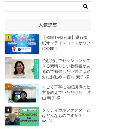
人気記事
【催眠TV特別編】退行催
眠オンラインコースがつい
に公開！
読むだけでセッションがで
きる素晴らしい教科書があ
るので勉強したい方には絶
対にお勧め – 西村 素子 様
すごく丁寧に催眠誘導の仕
方を教えていただけた – 片
山 時子 様
クリティカルファクターと
はどんなものですか？
vol.31