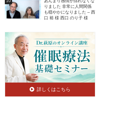
あんまり感情が揺れなくな
りました 非常に人間関係
も穏やかになりました – 西
口 裕 様 西口 のり子 様
詳しくはこちら