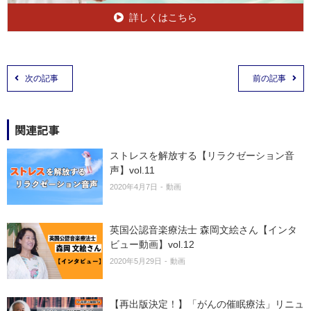
詳しくはこちら
次の記事
前の記事
関連記事
ストレスを解放する【リラクゼーション音
声】vol.11
2020年4月7日
動画
英国公認音楽療法士 森岡文絵さん【インタ
ビュー動画】vol.12
2020年5月29日
動画
【再出版決定！】「がんの催眠療法」リニュ