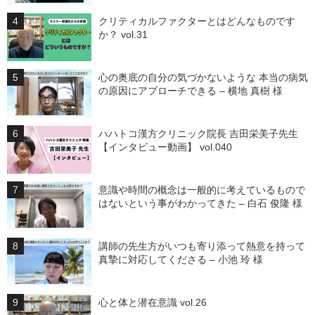
クリティカルファクターとはどんなものです
か？ vol.31
心の奥底の自分の気づかないような 本当の病気
の原因にアプローチできる – 横地 真樹 様
ハハトコ漢方クリニック院長 吉田栄美子先生
【インタビュー動画】 vol.040
意識や時間の概念は一般的に考えているもので
はないという事がわかってきた – 白石 俊隆 様
講師の先生方がいつも寄り添って熱意を持って
真摯に対応してくださる – 小池 玲 様
心と体と潜在意識 vol.26