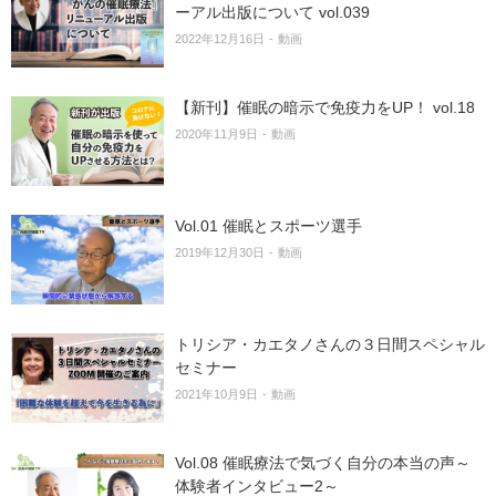
ーアル出版について vol.039
2022年12月16日
動画
【新刊】催眠の暗示で免疫力をUP！ vol.18
2020年11月9日
動画
Vol.01 催眠とスポーツ選手
2019年12月30日
動画
トリシア・カエタノさんの３日間スペシャル
セミナー
2021年10月9日
動画
Vol.08 催眠療法で気づく自分の本当の声～
体験者インタビュー2～