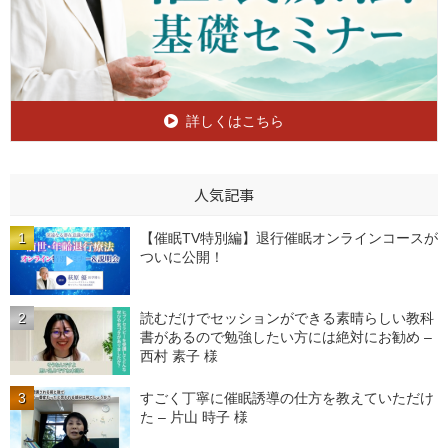
詳しくはこちら
人気記事
【催眠TV特別編】退行催眠オンラインコースが
ついに公開！
読むだけでセッションができる素晴らしい教科
書があるので勉強したい方には絶対にお勧め –
西村 素子 様
すごく丁寧に催眠誘導の仕方を教えていただけ
た – 片山 時子 様