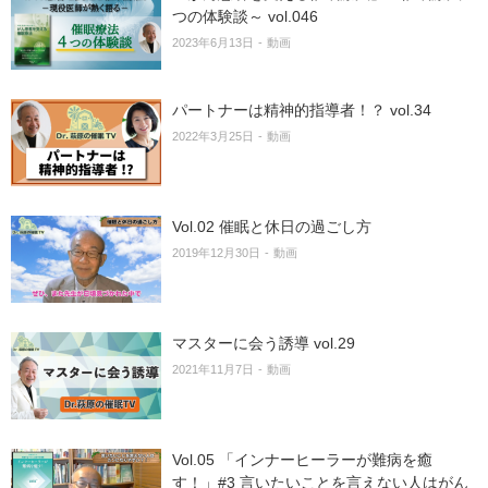
つの体験談～ vol.046
2023年6月13日
動画
パートナーは精神的指導者！？ vol.34
2022年3月25日
動画
Vol.02 催眠と休日の過ごし方
2019年12月30日
動画
マスターに会う誘導 vol.29
2021年11月7日
動画
Vol.05 「インナーヒーラーが難病を癒
す！」#3 言いたいことを言えない人はがん