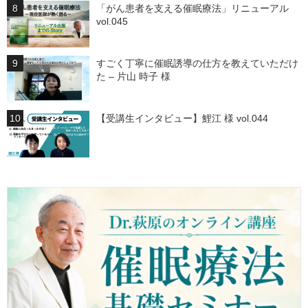
「がん患者を支える催眠療法」リニューアル
vol.045
すごく丁寧に催眠誘導の仕方を教えていただけ
た – 片山 時子 様
【受講生インタビュー】鯉江 様 vol.044