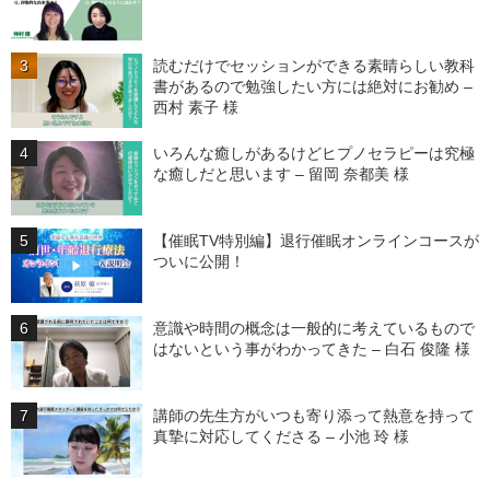
読むだけでセッションができる素晴らしい教科
書があるので勉強したい方には絶対にお勧め –
西村 素子 様
いろんな癒しがあるけどヒプノセラピーは究極
な癒しだと思います – 留岡 奈都美 様
【催眠TV特別編】退行催眠オンラインコースが
ついに公開！
意識や時間の概念は一般的に考えているもので
はないという事がわかってきた – 白石 俊隆 様
講師の先生方がいつも寄り添って熱意を持って
真摯に対応してくださる – 小池 玲 様