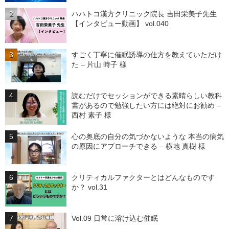
ハハトコ漢方クリニック院長 吉田栄美子先生
【インタビュー動画】 vol.040
すごく丁寧に催眠誘導の仕方を教えていただけ
た – 片山 時子 様
読むだけでセッションができる素晴らしい教科
書があるので勉強したい方には絶対にお勧め –
西村 素子 様
心の奥底の自分の気づかないような 本当の病気
の原因にアプローチできる – 横地 真樹 様
クリティカルファクターとはどんなものです
か？ vol.31
Vol.09 日常に溶け込む催眠