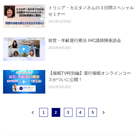
トリシア・カエタノさんの３日間スペシャル
セミナー
2021年10月9日
前世・年齢退行療法 IHC講師陣座談会
2021年9月29日
【催眠TV特別編】退行催眠オンラインコー
スがついに公開！
2021年9月20日
1
2
3
4
5